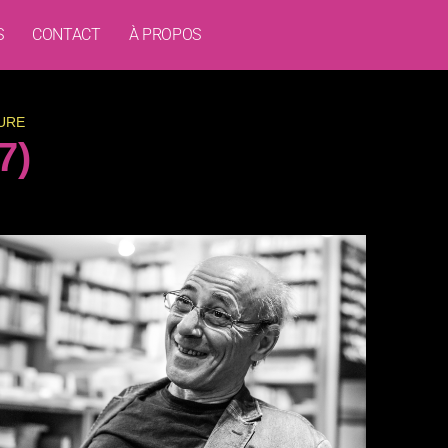
S
CONTACT
À PROPOS
URE
7)