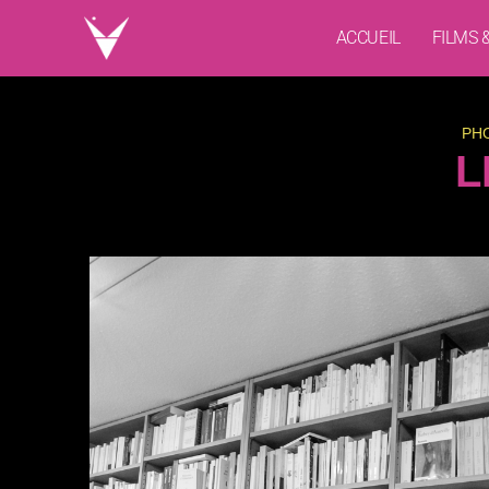
ACCUEIL
FILMS 
PH
L